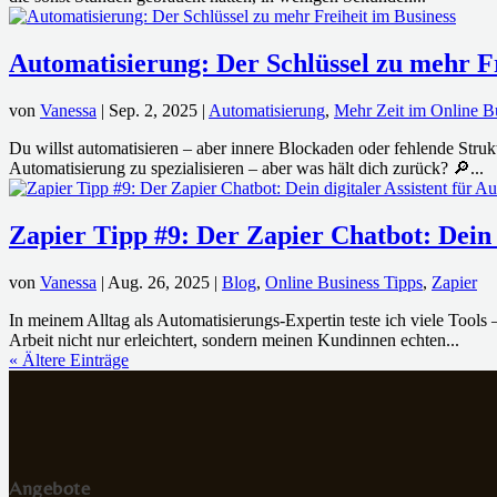
Automatisierung: Der Schlüssel zu mehr Fr
von
Vanessa
|
Sep. 2, 2025
|
Automatisierung
,
Mehr Zeit im Online B
Du willst automatisieren – aber innere Blockaden oder fehlende Struk
Automatisierung zu spezialisieren – aber was hält dich zurück? 🔎...
Zapier Tipp #9: Der Zapier Chatbot: Dein 
von
Vanessa
|
Aug. 26, 2025
|
Blog
,
Online Business Tipps
,
Zapier
In meinem Alltag als Automatisierungs-Expertin teste ich viele Tools
Arbeit nicht nur erleichtert, sondern meinen Kundinnen echten...
« Ältere Einträge
Angebote