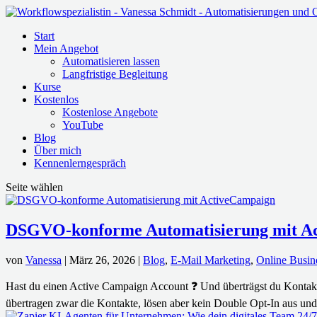
Start
Mein Angebot
Automatisieren lassen
Langfristige Begleitung
Kurse
Kostenlos
Kostenlose Angebote
YouTube
Blog
Über mich
Kennenlerngespräch
Seite wählen
DSGVO-konforme Automatisierung mit A
von
Vanessa
|
März 26, 2026
|
Blog
,
E-Mail Marketing
,
Online Busin
Hast du einen Active Campaign Account ❓ Und überträgst du Kontakt
übertragen zwar die Kontakte, lösen aber kein Double Opt-In aus und.