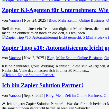
Zapier KI-Agenten für Unternehmen: Wie de
von
Vanessa
|
Nov. 24, 2025
|
Blog
,
Mehr Zeit im Online Business
,
O
Stell dir vor, du hättest ein Team von digitalen Mitarbeitern, die ni
mehr. Ich erinnere mich noch an die Zeit, als ich jeden...
Zapier Tipp #10: Automatisierung leicht g
von
Vanessa
|
Nov. 3, 2025
|
Blog
,
Mehr Zeit im Online Business
,
On
Kleine Zahnräder, große Wirkung. Kennst du diese Mini-Aufgaben, die
Nachricht: Viele davon lassen sich in unter 30 Minuten...
Ich bin Zapier Solution Partner!
von
Vanessa
|
Sep. 8, 2025
|
Blog
,
Mehr Zeit im Online Business
,
Onl
🎉 Ich bin jetzt Zapier Solution Partner! – Was das für dich bedeutet 
die sonst Stunden gebraucht hätten, in wenigen Sekunden...