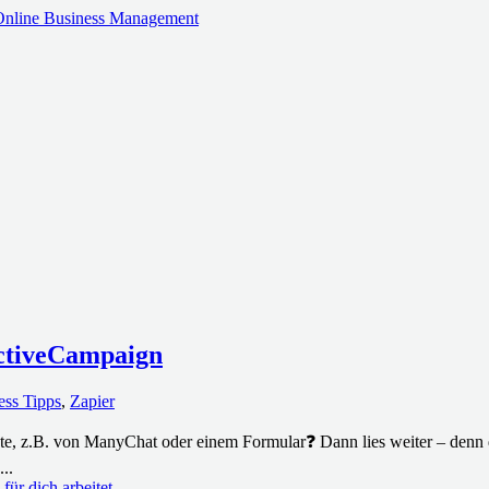
ctiveCampaign
ess Tipps
,
Zapier
e, z.B. von ManyChat oder einem Formular❓ Dann lies weiter – denn d
..